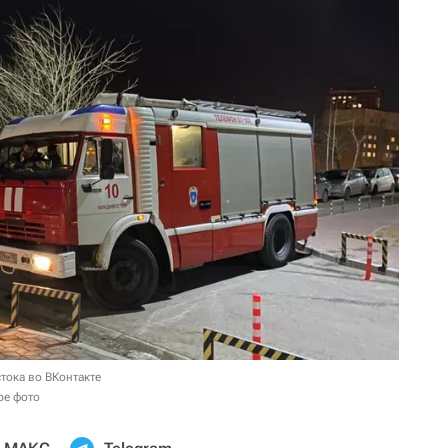
тока во ВКонтакте
ое фото