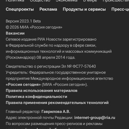
Политика
Общество
Экономика
В мире
Происшеств
Спецпроекты
Реклама
Продукты и сервисы
Пресс-ц
Версия 2023.1 Beta
© 2026 МИА «Россия сегодня»
Вакансии
Сетевое издание РИА Новости зарегистрировано
в Федеральной службе по надзору в сфере связи,
информационных технологий и массовых коммуникаций
(Роскомнадзор) 08 апреля 2014 года.
Свидетельство о регистрации Эл № ФС77-57640
Учредитель: Федеральное государственное унитарное
предприятие Международное информационное агентство
«Россия сегодня»
(МИА «Россия сегодня»).
Правила использования материалов
Политика конфиденциальности
Правила применения рекомендательных технологий
Главный редактор:
Гаврилова А.В.
Адрес электронной почты Редакции:
internet-group@ria.ru
По вопросам размещения пресс-релизов и рекламы