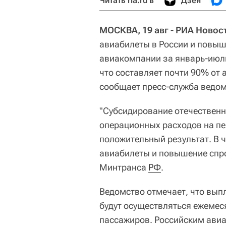
Читать ria.ru в
Дзен
МОСКВА, 19 авг - РИА Новос
авиабилеты в России и повыш
авиакомпании за январь-июль
что составляет почти 90% от
сообщает пресс-служба ведом
"Субсидирование отечествен
операционных расходов на п
положительный результат. В 
авиабилеты и повышение спрос
Минтранса
РФ
.
Ведомство отмечает, что вып
будут осуществляться ежемес
пассажиров. Российским ави