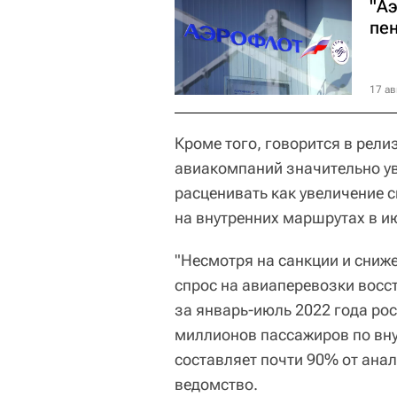
"А
пе
17 ав
Кроме того, говорится в рели
авиакомпаний значительно ув
расценивать как увеличение 
на внутренних маршрутах в и
"Несмотря на санкции и сни
спрос на авиаперевозки восс
за январь-июль 2022 года ро
миллионов пассажиров по вн
составляет почти 90% от анал
ведомство.