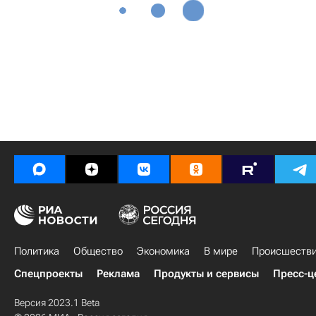
Политика
Общество
Экономика
В мире
Происшеств
Спецпроекты
Реклама
Продукты и сервисы
Пресс-ц
Версия 2023.1 Beta