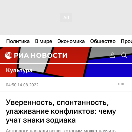
Политика
В мире
Экономика
Общество
Про
Культура
04:50 14.08.2022
Уверенность, спонтанность,
улаживание конфликтов: чему
учат знаки зодиака
Астрологи назвали вещи, которым может научить