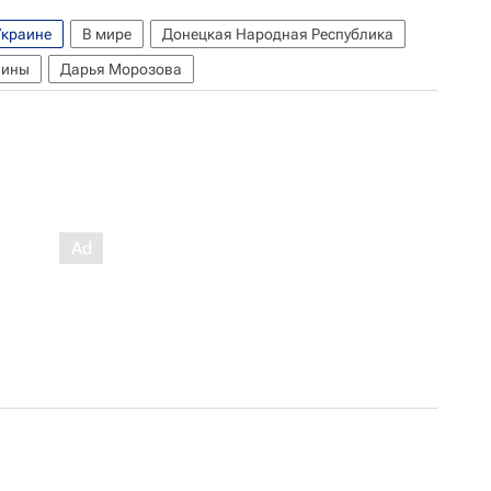
Украине
В мире
Донецкая Народная Республика
аины
Дарья Морозова