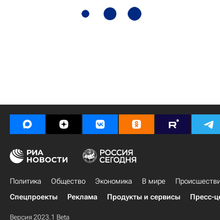
Политика
Общество
Экономика
В мире
Происшеств
Спецпроекты
Реклама
Продукты и сервисы
Пресс-ц
Версия 2023.1 Beta