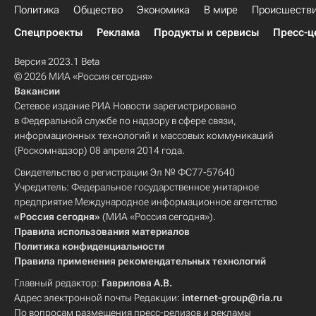
Политика
Общество
Экономика
В мире
Происшеств
Спецпроекты
Реклама
Продукты и сервисы
Пресс-ц
Версия 2023.1 Beta
© 2026 МИА «Россия сегодня»
Вакансии
Сетевое издание РИА Новости зарегистрировано
в Федеральной службе по надзору в сфере связи,
информационных технологий и массовых коммуникаций
(Роскомнадзор) 08 апреля 2014 года.
Свидетельство о регистрации Эл № ФС77-57640
Учредитель: Федеральное государственное унитарное
предприятие Международное информационное агентство
«Россия сегодня»
(МИА «Россия сегодня»).
Правила использования материалов
Политика конфиденциальности
Правила применения рекомендательных технологий
Главный редактор:
Гаврилова А.В.
Адрес электронной почты Редакции:
internet-group@ria.ru
По вопросам размещения пресс-релизов и рекламы