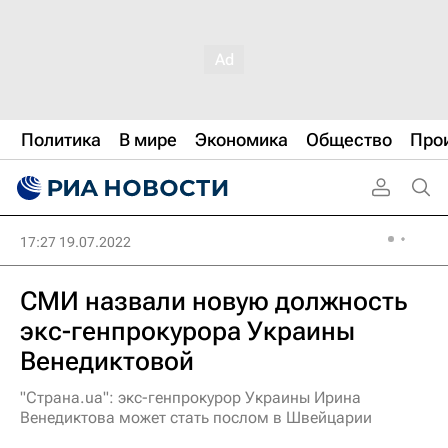
Политика
В мире
Экономика
Общество
Про
17:27 19.07.2022
СМИ назвали новую должность
экс-генпрокурора Украины
Венедиктовой
"Страна.ua": экс-генпрокурор Украины Ирина
Венедиктова может стать послом в Швейцарии