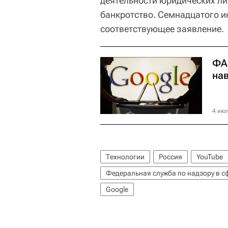
деятельности юридических ли
банкротство. Семнадцатого 
соответствующее заявление.
ФА
на
4 июл
Технологии
Россия
YouTube
Google