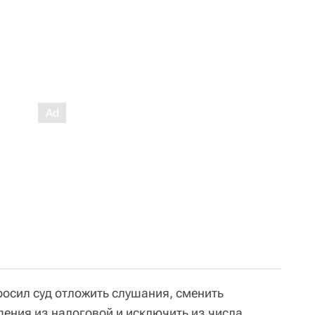
осил суд отложить слушания, сменить
дения из налоговой и исключить из числа