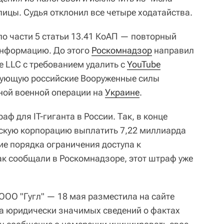
ицы. Судья отклонил все четыре ходатайства.
по части 5 статьи 13.41 КоАП — повторный
информацию. До этого
Роскомнадзор
направил
e LLC с требованием удалить с
YouTube
рующую российские Вооруженные силы
ной военной операции на
Украине
.
ф для IT-гиганта в России. Так, в конце
нскую корпорацию выплатить 7,22 миллиарда
ие порядка ограничения доступа к
ак сообщали в Роскомнадзоре, этот штраф уже
ООО "Гугл" — 18 мая разместила на сайте
а юридически значимых сведений о фактах