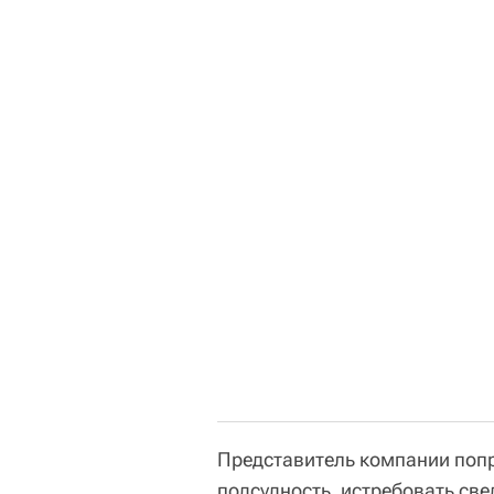
Представитель компании попр
подсудность, истребовать све