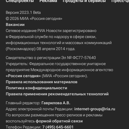
Спецпроекты
Реклама
Продукты и сервисы
Пресс-ц
Версия 2023.1 Beta
© 2026 МИА «Россия сегодня»
Вакансии
Сетевое издание РИА Новости зарегистрировано
в Федеральной службе по надзору в сфере связи,
информационных технологий и массовых коммуникаций
(Роскомнадзор) 08 апреля 2014 года.
Свидетельство о регистрации Эл № ФС77-57640
Учредитель: Федеральное государственное унитарное
предприятие Международное информационное агентство
«Россия сегодня»
(МИА «Россия сегодня»).
Правила использования материалов
Политика конфиденциальности
Правила применения рекомендательных технологий
Главный редактор:
Гаврилова А.В.
Адрес электронной почты Редакции:
internet-group@ria.ru
По вопросам размещения пресс-релизов и рекламы
воспользуйтесь
формой обратной связи
Телефон Редакции:
7 (495) 645-6601