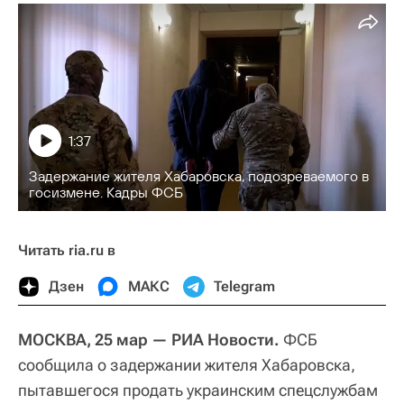
1:37
Задержание жителя Хабаровска, подозреваемого в
госизмене. Кадры ФСБ
Читать ria.ru в
Дзен
МАКС
Telegram
МОСКВА, 25 мар — РИА Новости.
ФСБ
сообщила о задержании жителя Хабаровска,
пытавшегося продать украинским спецслужбам