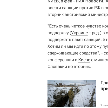
КИЕВ, 8 фев - РИА Новости.
А
ввести санкции против РФ в с
вторник австрийский министр
"Есть очень четкое чувство ко
поддержку (
Украине
– ред.) в 
поддержать пакет санкций. Эт
Хотим ли мы идти по этому пу
сдерживающие средства", - с
конференции в
Киеве
с минис
Словакии
во вторник.
Гл
пр
7 фев