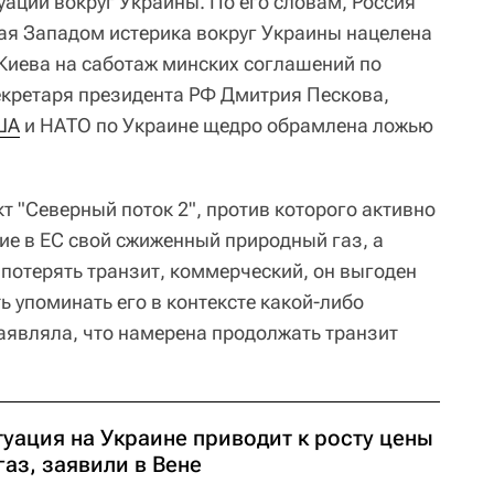
уации вокруг Украины. По его словам, Россия
ная Западом истерика вокруг Украины нацелена
 Киева на саботаж минских соглашений по
екретаря президента РФ Дмитрия Пескова,
ША
и НАТО по Украине щедро обрамлена ложью
кт "Северный поток 2", против которого активно
е в ЕС свой сжиженный природный газ, а
потерять транзит, коммерческий, он выгоден
ь упоминать его в контексте какой-либо
аявляла, что намерена продолжать транзит
туация на Украине приводит к росту цены
газ, заявили в Вене