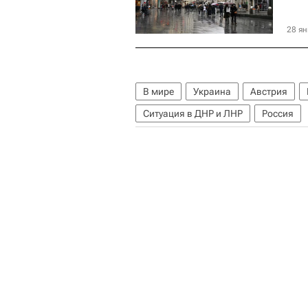
28 ян
В мире
Украина
Австрия
Ситуация в ДНР и ЛНР
Россия