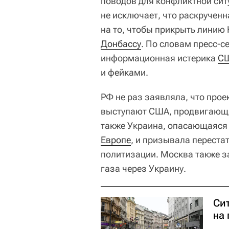
поводов для конфликтной сит
не исключает, что раскручен
на то, чтобы прикрыть линию
Донбассу
. По словам пресс-с
информационная истерика
С
и фейками.
РФ не раз заявляла, что прое
выступают США, продвигающи
также Украина, опасающаяся 
Европе
, и призывала перестат
политизации. Москва также з
газа через Украину.
Си
на 