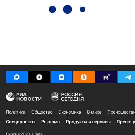
Политика
Общество
Экономика
В мире
Происшеств
Спецпроекты
Реклама
Продукты и сервисы
Пресс-ц
Версия 2023.1 Beta