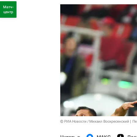
Матч-
центр
© РИА Новости / Михаил Воскресенский
Пе