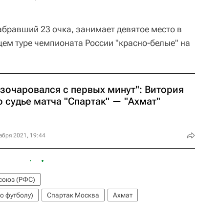
абравший 23 очка, занимает девятое место в
щем туре чемпионата России "красно-белые" на
азочаровался с первых минут": Витория
 судье матча "Спартак" — "Ахмат"
абря 2021, 19:44
союз (РФС)
о футболу)
Спартак Москва
Ахмат