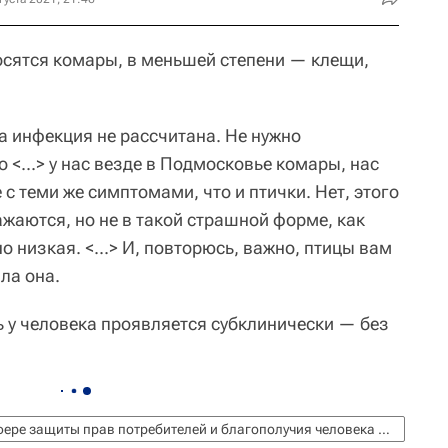
сятся комары, в меньшей степени — клещи,
а инфекция не рассчитана. Не нужно
о <...> у нас везде в Подмосковье комары, нас
 с теми же симптомами, что и птички. Нет, этого
ажаются, но не в такой страшной форме, как
о низкая. <...> И, повторюсь, важно, птицы вам
ла она.
 у человека проявляется субклинически — без
Федеральная служба по надзору в сфере защиты прав потребителей и благополучия человека (Роспотребнадзор)