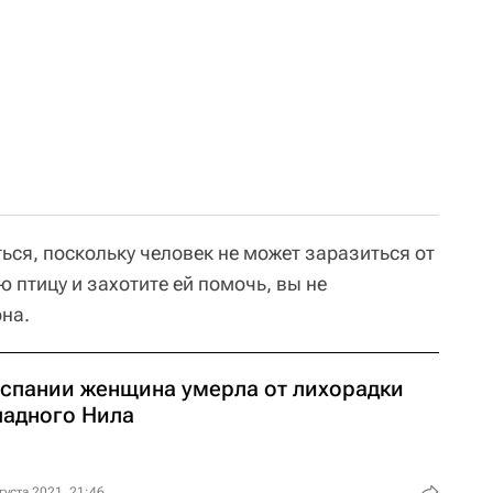
ься, поскольку человек не может заразиться от
ю птицу и захотите ей помочь, вы не
она.
Испании женщина умерла от лихорадки
падного Нила
густа 2021, 21:46