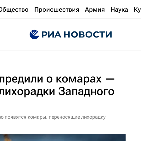
Общество
Происшествия
Армия
Наука
Ку
упредили о комарах —
лихорадки Западного
ью появятся комары, переносящие лихорадку