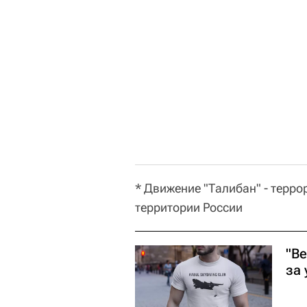
* Движение "Талибан" - терр
территории России
"В
за