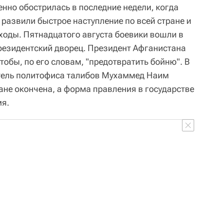
нно обострилась в последние недели, когда
* развили быстрое наступление по всей стране и
ходы. Пятнадцатого августа боевики вошли в
президентский дворец. Президент Афганистана
тобы, по его словам, "предотвратить бойню". В
итель политофиса талибов Мухаммед Наим
ане окончена, а форма правления в государстве
мя.