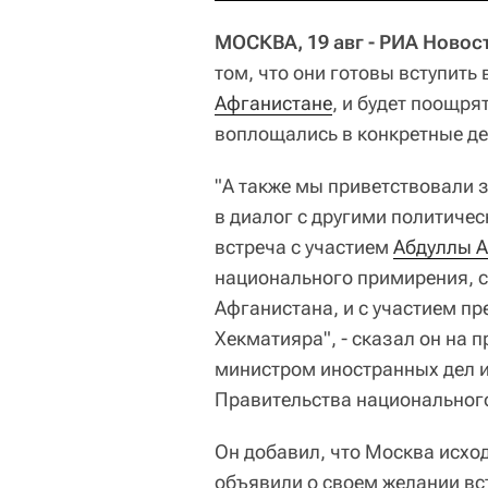
МОСКВА, 19 авг - РИА Новос
том, что они готовы вступить
Афганистане
, и будет поощря
воплощались в конкретные д
"А также мы приветствовали з
в диалог с другими политиче
встреча с участием
Абдуллы 
национального примирения, с
Афганистана, и с участием п
Хекматияра", - сказал он на 
министром иностранных дел 
Правительства национальног
Он добавил, что Москва исходи
объявили о своем желании вс