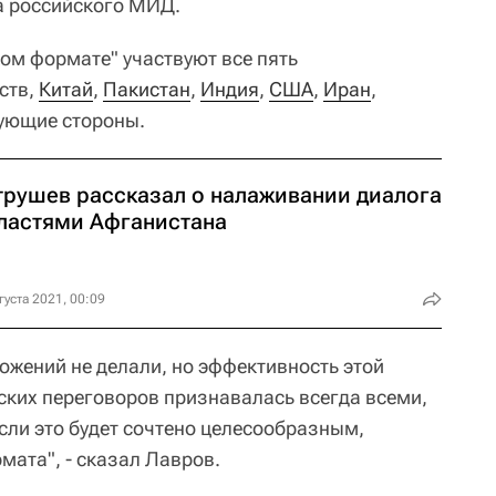
ва российского МИД.
ком формате" участвуют все пять
ств,
Китай
,
Пакистан
,
Индия
,
США
,
Иран
,
ующие стороны.
трушев рассказал о налаживании диалога
властями Афганистана
густа 2021, 00:09
жений не делали, но эффективность этой
ких переговоров признавалась всегда всеми,
если это будет сочтено целесообразным,
мата", - сказал Лавров.