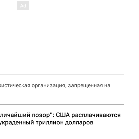
ористическая организация, запрещенная на
еличайший позор": США расплачиваются
 украденный триллион долларов