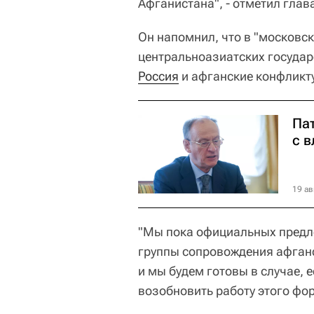
Афганистана", - отметил гла
Он напомнил, что в "московс
центральноазиатских государ
Россия
и афганские конфликт
Па
с 
19 ав
"Мы пока официальных предло
группы сопровождения афганс
и мы будем готовы в случае, 
возобновить работу этого фор