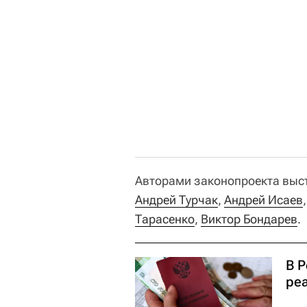
Авторами законопроекта выст
Андрей Турчак
,
Андрей Исаев
Тарасенко
,
Виктор Бондарев
.
В 
ре