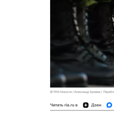
© РИА Новости / Александр Кряжев
Перейт
Читать ria.ru в
Дзен