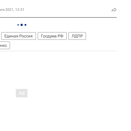
ля 2021, 12:51
Единая Россия
Госдума РФ
ЛДПР
нко