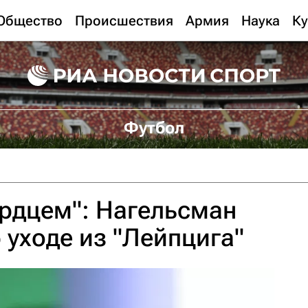
Общество
Происшествия
Армия
Наука
Ку
Футбол
рдцем": Нагельсман
 уходе из "Лейпцига"