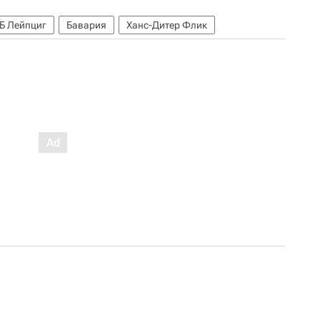
Б Лейпциг
Бавария
Ханс-Дитер Флик