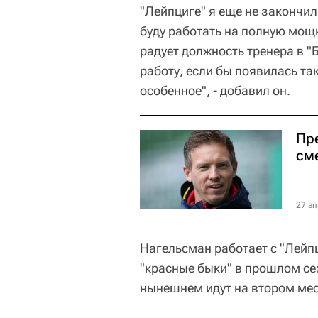
"Лейпциге" я еще не закончил
буду работать на полную мощн
радует должность тренера в "Б
работу, если бы появилась та
особенное", - добавил он.
Пр
см
27 ап
Нагельсман работает с "Лейпц
"красные быки" в прошлом се
нынешнем идут на втором мес