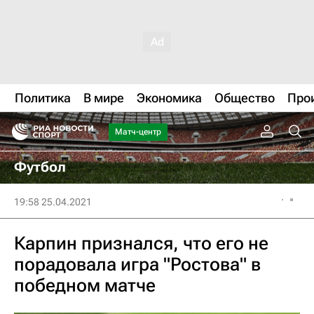
Политика
В мире
Экономика
Общество
Про
Матч-центр
Футбол
19:58 25.04.2021
Карпин признался, что его не
порадовала игра "Ростова" в
победном матче