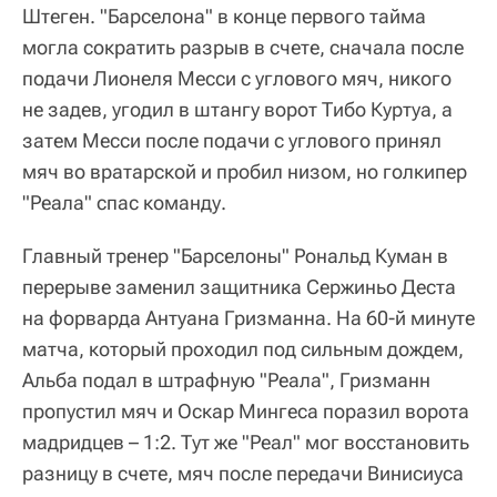
Штеген. "Барселона" в конце первого тайма
могла сократить разрыв в счете, сначала после
подачи Лионеля Месси с углового мяч, никого
не задев, угодил в штангу ворот Тибо Куртуа, а
затем Месси после подачи с углового принял
мяч во вратарской и пробил низом, но голкипер
"Реала" спас команду.
Главный тренер "Барселоны" Рональд Куман в
перерыве заменил защитника Сержиньо Деста
на форварда Антуана Гризманна. На 60-й минуте
матча, который проходил под сильным дождем,
Альба подал в штрафную "Реала", Гризманн
пропустил мяч и Оскар Мингеса поразил ворота
мадридцев – 1:2. Тут же "Реал" мог восстановить
разницу в счете, мяч после передачи Винисиуса