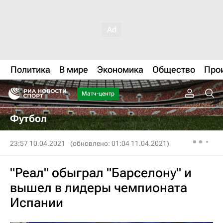
Политика
В мире
Экономика
Общество
Про
Матч-центр
Футбол
23:57 10.04.2021
(обновлено: 01:04 11.04.2021)
"Реал" обыграл "Барселону" и
вышел в лидеры чемпионата
Испании