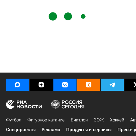
Футбол
Фигурное катание
Биатлон
ЗОЖ
Хоккей
Ав
Спецпроекты
Реклама
Продукты и сервисы
Пресс-ц