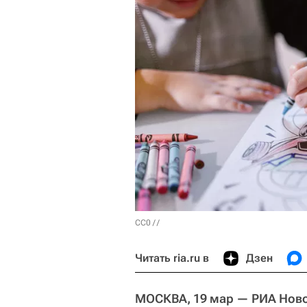
CC0
/ /
Читать ria.ru в
Дзен
МОСКВА, 19 мар — РИА Нов