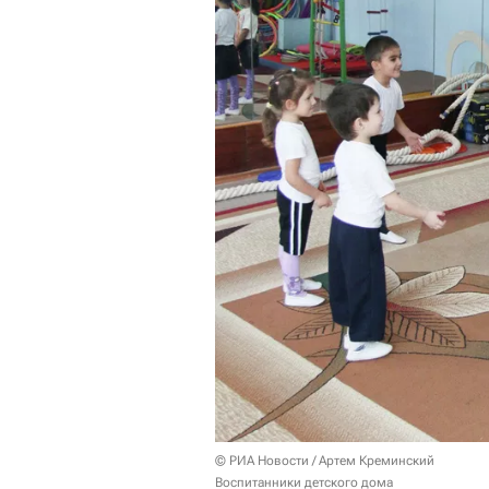
© РИА Новости / Артем Креминский
Воспитанники детского дома