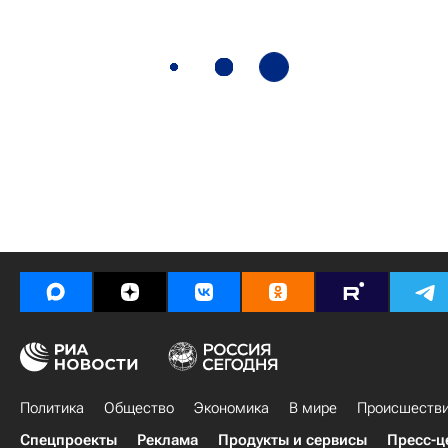
Политика
Общество
Экономика
В мире
Происшеств
Спецпроекты
Реклама
Продукты и сервисы
Пресс-ц