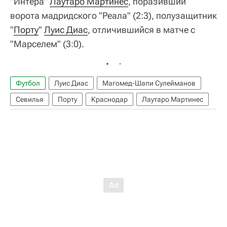
"Интера"
Лаутаро Мартинес
, поразивший
ворота мадридского "Реала" (2:3), полузащитник
"
Порту
"
Луис Диас
, отличившийся в матче с
"Марселем" (3:0).
Футбол
Луис Диас
Магомед-Шапи Сулейманов
Севилья
Порту
Краснодар
Лаутаро Мартинес