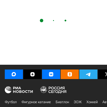
Футбол
Фигурное катание
Биатлон
ЗОЖ
Хоккей
Ав