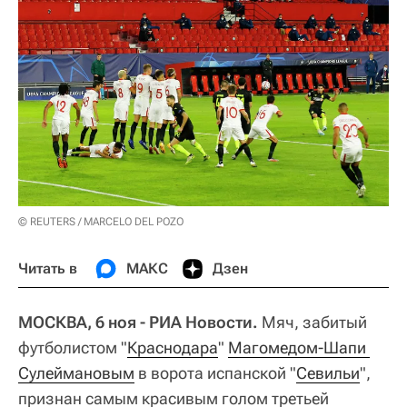
© REUTERS / MARCELO DEL POZO
Читать в
МАКС
Дзен
МОСКВА, 6 ноя - РИА Новости.
Мяч, забитый
футболистом "
Краснодара
"
Магомедом-Шапи 
Сулеймановым
в ворота испанской "
Севильи
",
признан самым красивым голом третьей