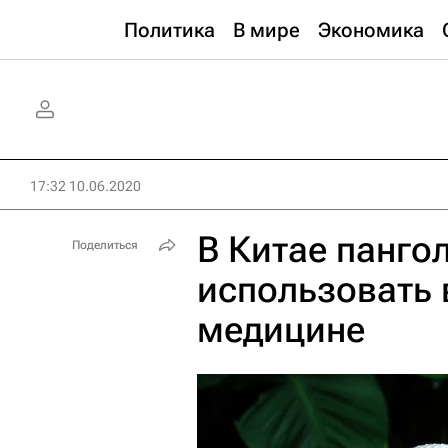
Политика
В мире
Экономика
17:32 10.06.2020
В Китае панго
Поделиться
использовать 
медицине