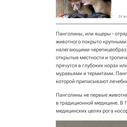
24 ап
Панголины, или ящеры - отр
животного покрыто крупными
налегающими черепицеобразн
открытые местности и тропиче
прячутся в глубоких норах ил
муравьями и термитами. Панг
которой приписывают лечебн
Панголины не первые животны
в традиционной медицине. В 1
медицинских целях рога носор