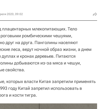
реля 2020, 09:02
яд плацентарных млекопитающих. Тело
 роговыми ромбическими чешуями,
о друг на друга. Панголины населяют
ские леса, ведут ночной образ жизни, а днем
и дуплах и кронах деревьев. Питаются
олины добываются из-за мяса и чешуи,
ые свойства.
е, которых власти Китая запретили применять
993 году Китай запретил использовать в
ога и кости тигра.