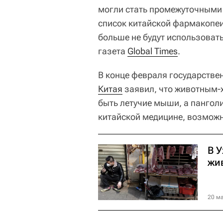
могли стать промежуточным
список китайской фармакопеи 
больше не будут использоват
газета
Global Times
.
В конце февраля государстве
Китая
заявил, что животным-
быть летучие мыши, а пангол
китайской медицине, возможн
В 
жив
20 ма