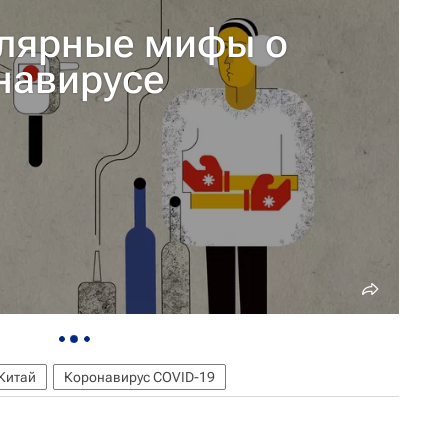
лярные мифы о
навирусе
Китай
Коронавирус COVID-19