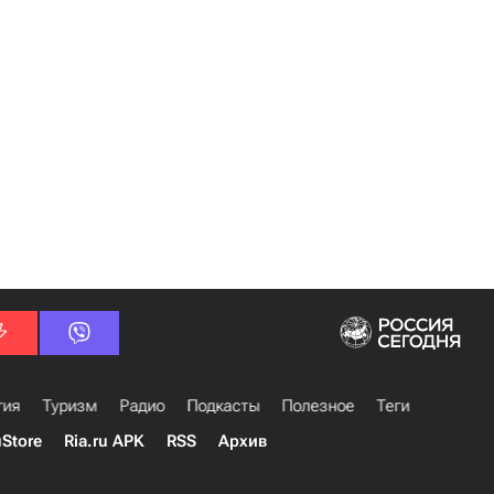
гия
Туризм
Радио
Подкасты
Полезное
Теги
uStore
Ria.ru APK
RSS
Архив