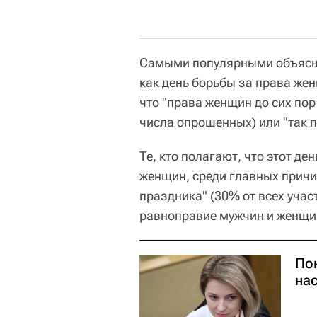
Самыми популярными объяснен
как день борьбы за права же
что "права женщин до сих по
числа опрошенных) или "так п
Те, кто полагают, что этот де
женщин, среди главных прич
праздника" (30% от всех участ
равноправие мужчин и женщин,
По
на