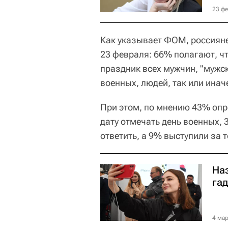
23 фе
Как указывает ФОМ, россияне
23 февраля: 66% полагают, ч
праздник всех мужчин, "мужск
военных, людей, так или инач
При этом, по мнению 43% опр
дату отмечать день военных, 
ответить, а 9% выступили за 
На
га
4 мар