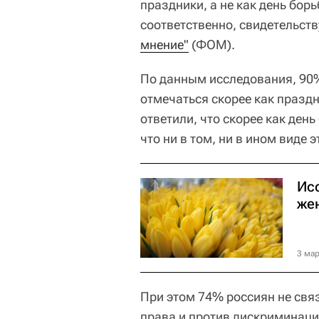
праздники, а не как день бор
соответственно, свидетельст
мнение"
(ФОМ).
По данным исследования, 90%
отмечаться скорее как празд
ответили, что скорее как ден
что ни в том, ни в ином виде 
Ис
же
3 мар
При этом 74% россиян не свя
права и против дискриминаци