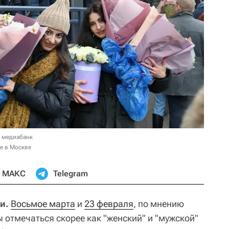
в медиабанк
е в Москве
МАКС
Telegram
и.
Восьмое марта
и
23 февраля
, по мнению
 отмечаться скорее как "женский" и "мужской"