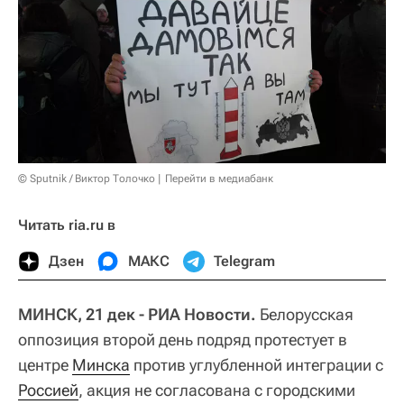
© Sputnik / Виктор Толочко
Перейти в медиабанк
Читать ria.ru в
Дзен
МАКС
Telegram
МИНСК, 21 дек - РИА Новости.
Белорусская
оппозиция второй день подряд протестует в
центре
Минска
против углубленной интеграции с
Россией
, акция не согласована с городскими