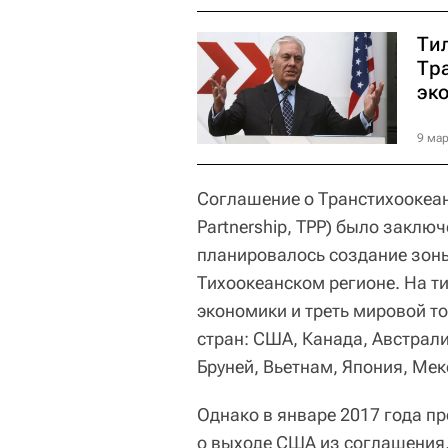
Ти
Тр
эк
9 мар
Соглашение о Транстихоокеанс
Partnership, TPP) было заклю
планировалось создание зоны
Тихоокеанском регионе. На т
экономики и треть мировой т
стран: США, Канада, Австрал
Бруней, Вьетнам, Япония, Мек
Однако в январе 2017 года п
о выходе США из соглашения,