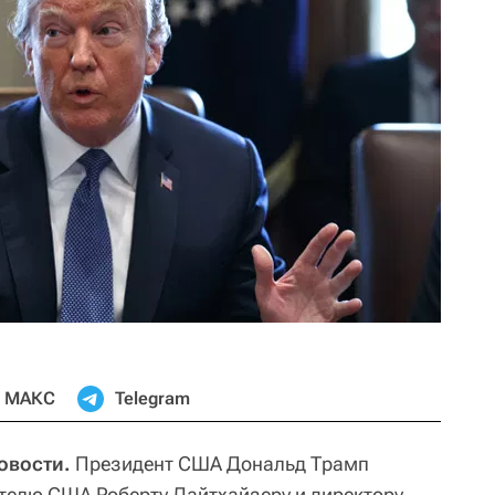
МАКС
Telegram
овости.
Президент США Дональд Трамп
телю США Роберту Лайтхайзеру и директору