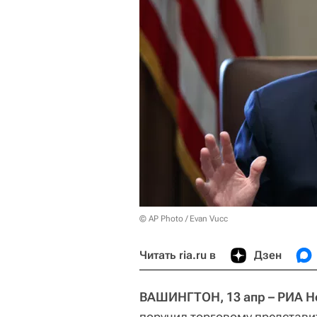
© AP Photo / Evan Vucc
Читать ria.ru в
Дзен
ВАШИНГТОН, 13 апр – РИА Н
поручил торговому представи