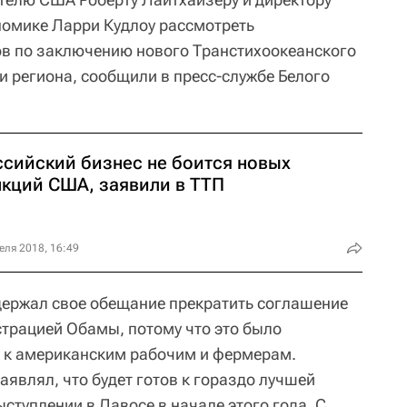
номике Ларри Кудлоу рассмотреть
ов по заключению нового Транстихоокеанского
и региона, сообщили в пресс-службе Белого
ссийский бизнес не боится новых
нкций США, заявили в ТТП
еля 2018, 16:49
держал свое обещание прекратить соглашение
трацией Обамы, потому что это было
 к американским рабочим и фермерам.
являл, что будет готов к гораздо лучшей
ыступлении в Давосе в начале этого года. С