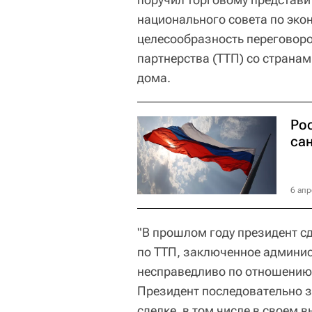
национального совета по эко
целесообразность переговор
партнерства (ТТП) со странам
дома.
Ро
са
6 апр
"В прошлом году президент с
по ТТП, заключенное админис
несправедливо по отношению
Президент последовательно за
сделке, в том числе в своем в