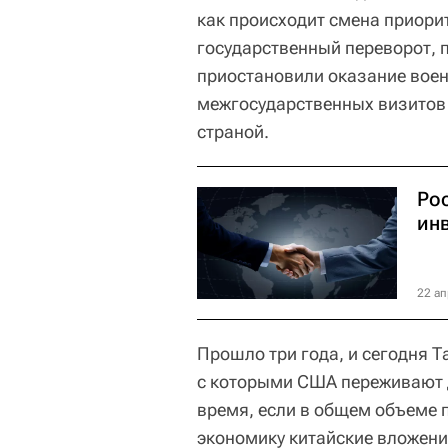
как происходит смена приорит
государственный переворот, 
приостановили оказание воен
межгосударственных визитов 
страной.
Ро
ин
22 ап
Прошло три года, и сегодня Т
с которыми США переживают д
время, если в общем объеме 
экономику китайские вложения