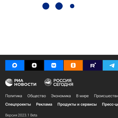
Политика
Общество
Экономика
В мире
Происшеств
Спецпроекты
Реклама
Продукты и сервисы
Пресс-ц
Версия 2023.1 Beta