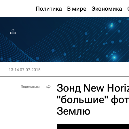
Политика
В мире
Экономика
13:14 07.07.2015
Зонд New Hori
Поделиться
"большие" фот
Землю