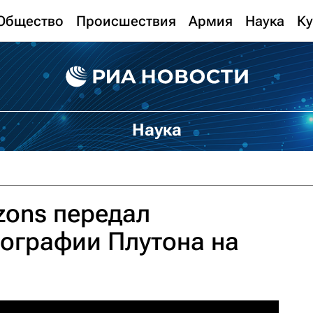
Общество
Происшествия
Армия
Наука
Ку
Наука
zons передал
ографии Плутона на