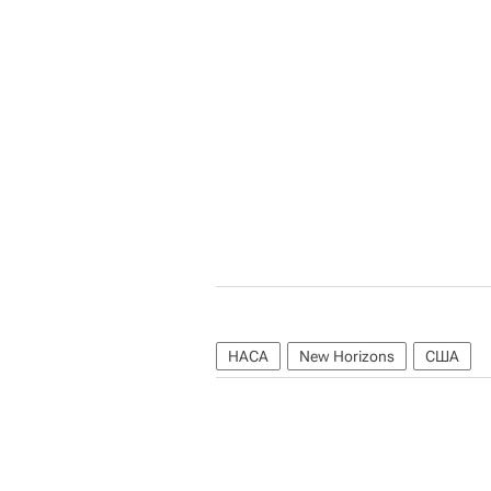
НАСА
New Horizons
США