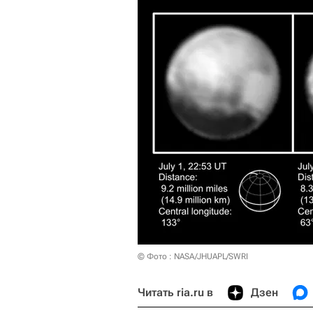
© Фото : NASA/JHUAPL/SWRI
Читать ria.ru в
Дзен