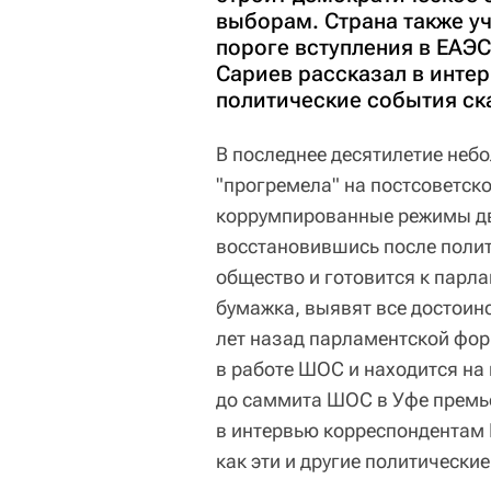
выборам. Страна также уч
пороге вступления в ЕАЭ
Сариев рассказал в интер
политические события ск
В последнее десятилетие неб
"прогремела" на постсоветско
коррумпированные режимы дв
восстановившись после полит
общество и готовится к парл
бумажка, выявят все достоин
лет назад парламентской фор
в работе ШОС и находится на
до саммита ШОС в Уфе премь
в интервью корреспондентам 
как эти и другие политически