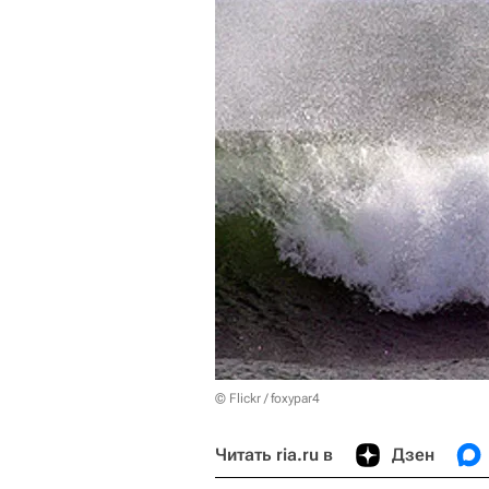
© Flickr / foxypar4
Читать ria.ru в
Дзен