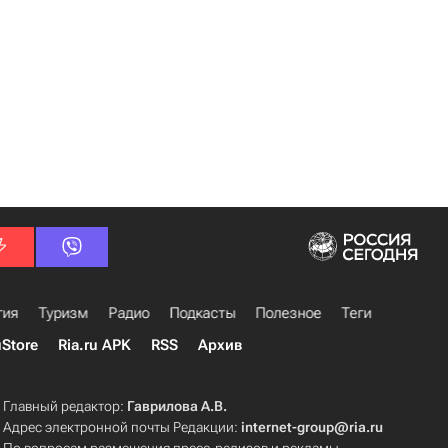
гия
Туризм
Радио
Подкасты
Полезное
Теги
uStore
Ria.ru APK
RSS
Архив
Главный редактор:
Гаврилова А.В.
Адрес электронной почты Редакции:
internet-group@ria.ru