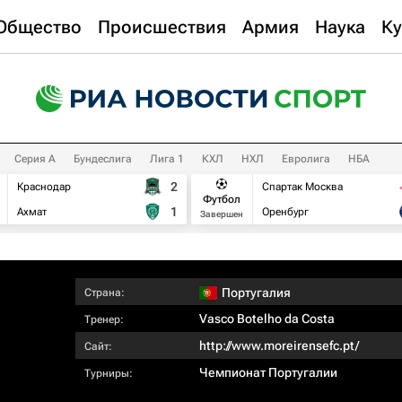
Общество
Происшествия
Армия
Наука
Ку
Серия А
Бундеслига
Лига 1
КХЛ
НХЛ
Евролига
НБА
2
Краснодар
Спартак Москва
Футбол
1
Ахмат
Оренбург
Завершен
Португалия
Страна:
Vasco Botelho da Costa
Тренер:
http://www.moreirensefc.pt/
Сайт:
Чемпионат Португалии
Турниры: