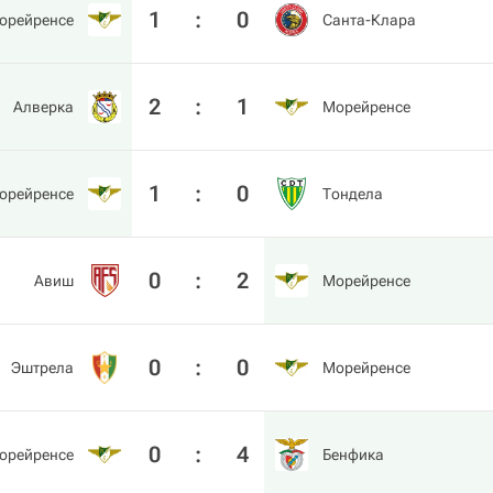
1
:
0
орейренсе
Санта-Клара
2
:
1
Алверка
Морейренсе
1
:
0
орейренсе
Тондела
0
:
2
Авиш
Морейренсе
0
:
0
Эштрела
Морейренсе
0
:
4
орейренсе
Бенфика