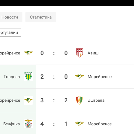
Новости
Статистика
ортугалии
0
:
0
орейренсе
Авиш
2
:
0
Тондела
Морейренсе
3
:
2
орейренсе
Эштрела
4
:
1
Бенфика
Морейренсе