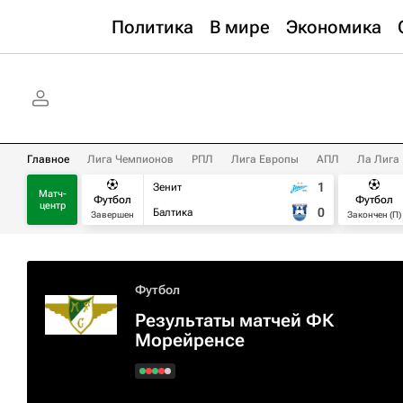
Политика
В мире
Экономика
Главное
Лига Чемпионов
РПЛ
Лига Европы
АПЛ
Ла Лига
1
Зенит
Матч-
Футбол
Футбол
центр
0
Балтика
Завершен
Закончен (П)
Футбол
Результаты матчей ФК
Морейренсе