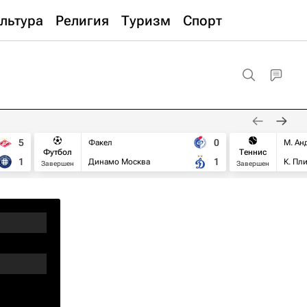
льтура
Религия
Туризм
Спорт
5
0
Факел
М. Ан
Футбол
Теннис
1
1
Динамо Москва
К. Пл
Завершен
Завершен