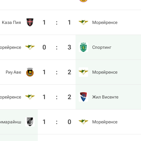
1
:
1
Каза Пия
Морейренсе
0
:
3
орейренсе
Спортинг
1
:
2
Риу Аве
Морейренсе
1
:
2
орейренсе
Жил Висенте
1
:
0
Гимарайнш
Морейренсе