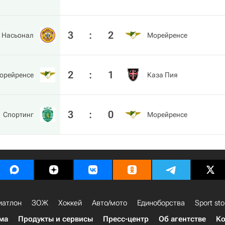
3
:
2
Насьонал
Морейренсе
2
:
1
орейренсе
Каза Пия
3
:
0
Спортинг
Морейренсе
иатлон
ЗОЖ
Хоккей
Авто/мото
Единоборства
Sport sto
ма
Продукты и сервисы
Пресс-центр
Об агентстве
Ко