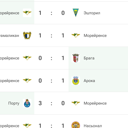
1
:
0
орейренсе
Эшторил
1
:
1
амаликан
Морейренсе
0
:
1
орейренсе
Брага
0
:
1
орейренсе
Арока
3
:
0
Порту
Морейренсе
1
:
1
орейренсе
Насьонал