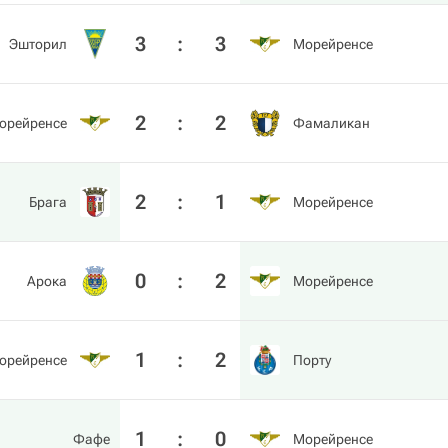
3
:
3
Эшторил
Морейренсе
2
:
2
орейренсе
Фамаликан
2
:
1
Брага
Морейренсе
0
:
2
Арока
Морейренсе
1
:
2
орейренсе
Порту
1
:
0
Фафе
Морейренсе