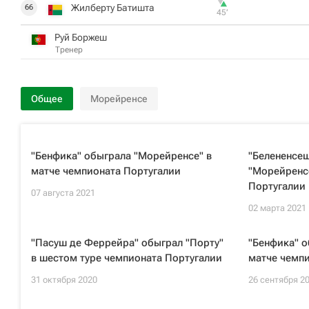
Жилберту Батишта
66
45‎’‎
Руй Боржеш
Тренер
Общее
Морейренсе
"Бенфика" обыграла "Морейренсе" в
"Белененсеш
матче чемпионата Португалии
"Морейренс
Португалии
07 августа 2021
02 марта 2021
"Пасуш де Феррейра" обыграл "Порту"
"Бенфика" о
в шестом туре чемпионата Португалии
матче чемп
31 октября 2020
26 сентября 2