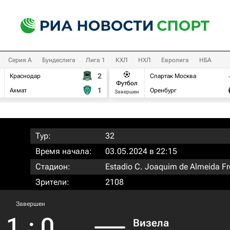
Серия А
Бундеслига
Лига 1
КХЛ
НХЛ
Евролига
НБА
2
Краснодар
Спартак Москва
Футбол
1
Ахмат
Оренбург
Завершен
Тур:
32
Время начала:
03.05.2024 в 22:15
Стадион:
Estadio C. Joaquim de Almeida Fr
Зрители:
2108
Завершен
1
:
0
Визела