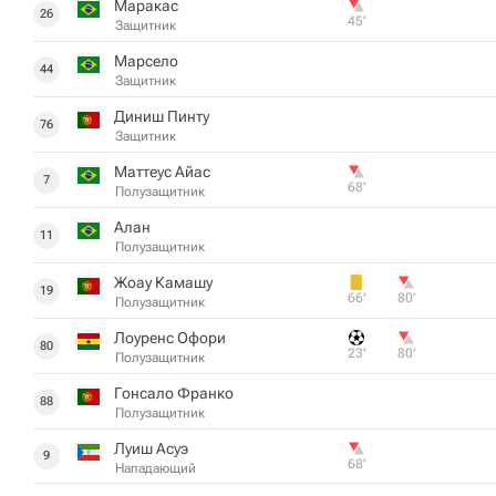
Маракас
26
45‎’‎
Защитник
Марсело
44
Защитник
Диниш Пинту
76
Защитник
Маттеус Айас
7
68‎’‎
Полузащитник
Алан
11
Полузащитник
Жоау Камашу
19
66‎’‎
80‎’‎
Полузащитник
Лоуренс Офори
80
23‎’‎
80‎’‎
Полузащитник
Гонсало Франко
88
Полузащитник
Луиш Асуэ
9
68‎’‎
Нападающий