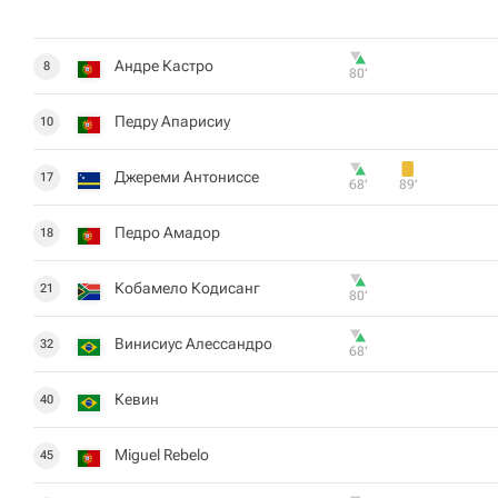
Андре Кастро
8
80‎’‎
Педру Апарисиу
10
Джереми Антониссе
17
68‎’‎
89‎’‎
Педро Амадор
18
Кобамело Кодисанг
21
80‎’‎
Винисиус Алессандро
32
68‎’‎
Кевин
40
Miguel Rebelo
45