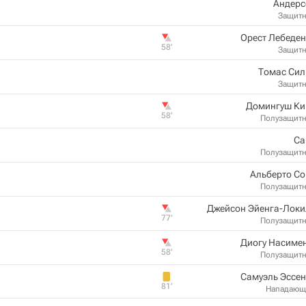
Андерс
Защит
Орест Лебеде
58‎’‎
Защит
Томас Сил
Защит
Домингуш Ки
58‎’‎
Полузащит
Са
Полузащит
Альберто С
Полузащит
Джейсон Эйенга-Локи
77‎’‎
Полузащит
Диогу Насиме
58‎’‎
Полузащит
Самуэль Эссе
81‎’‎
Нападающ