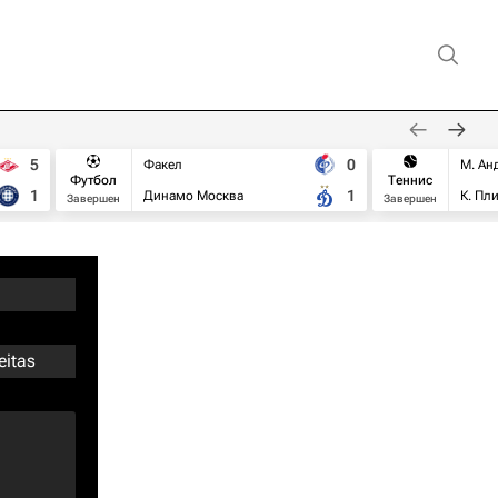
5
0
Факел
М. Ан
Футбол
Теннис
1
1
Динамо Москва
К. Пл
Завершен
Завершен
eitas