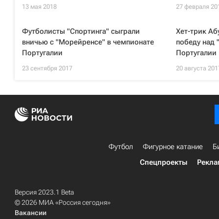
13 мая 2018
27 февраля 20
Футболисты "Спортинга" сыграли
Хет-трик Аб
вничью с "Морейренсе" в чемпионате
победу над 
Португалии
Португалии
23 сентября 2017
20 августа 201
Футбол
Фигурное катание
Б
Спецпроекты
Рекла
Версия 2023.1 Beta
© 2026 МИА «Россия сегодня»
Вакансии