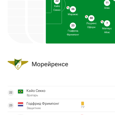
22
11
Кайо
Алан
26
Секко
Маракас
80
7
Лоуренс
23
Офори
Маттеус
Годфрид
Айас
Фримпонг
Морейренсе
Кайо Секко
22
Вратарь
Годфрид Фримпонг
23
79‎’‎
Защитник