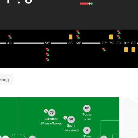
45‎’‎
58‎’‎
66‎’‎
68‎’‎
77‎’‎
79‎’‎
80‎’‎
81‎’‎
83‎’‎
манд
82
75
Томас
Джейсон
90
Силва
Эйенга-Локило
Диогу
4
Насименту
Жота