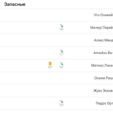
Запасные
Уго Оливей
Матеус Перей
58‎’‎
Алекс Менд
Amadou Ba-
77‎’‎
Матиас Лака
83‎’‎
58‎’‎
Осама Раш
Жуан Эсков
Педро Орт
58‎’‎