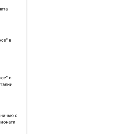
ната
се" в
се" в
угалии
вничью с
пионата