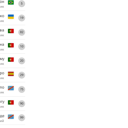
он
5
ник
нко
19
ник
ва
82
ник
на
10
ник
му
20
ник
оро
29
ник
ло
75
ник
нту
90
ник
нде
99
ий