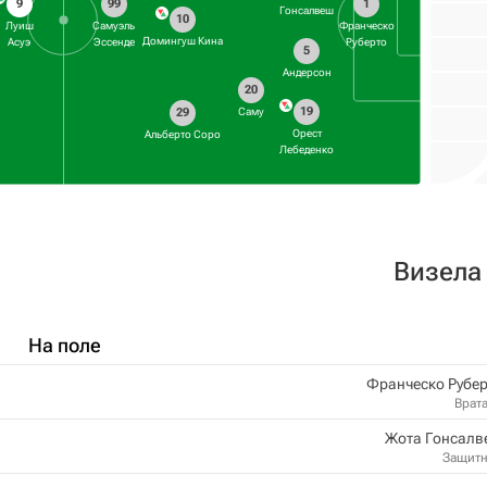
9
99
1
Гонсалвеш
10
Луиш
Самуэль
Франческо
Домингуш Кина
Асуэ
Эссенде
Руберто
5
Андерсон
20
19
Саму
29
Орест
Альберто Соро
Лебеденко
Визела
На поле
Франческо Рубе
Врат
Жота Гонсалв
Защит