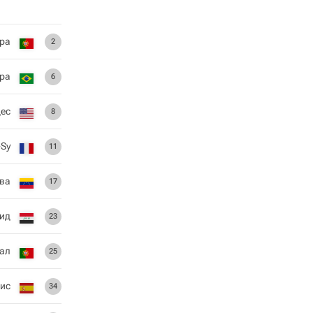
ра
2
ра
6
ес
8
Sy
11
ва
17
ид
23
ал
25
ис
34