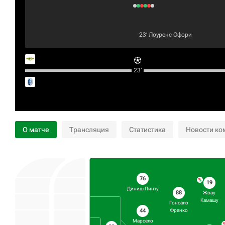
23‎’‎
Лоуренс Офори
23‎’‎
О матче
Трансляция
Статистика
Новости ко
76
19
Диниш Пинту
88
Жоау
Камашу
Гонсало
44
Франко
Марсело