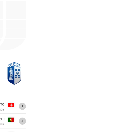
рто
1
арь
еш
4
ник