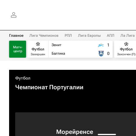
Главное
Лига Чемпионов
РПЛ
Лига Европы
АПЛ
Ла Лига
1
Зенит
Матч-
Футбол
Футбол
центр
0
Балтика
Завершен
Закончен (П)
Футбол
Чемпионат Португалии
Морейренсе