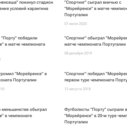
ненсеша" покинул стадион
"Спортинг" сыграл вничью с
ения условий карантина
"Морейренсе" в матче чемпио
Португалии
07 июля 2020
 "Порту" победили
"Спортинг" обыграл "Морейрен
" в матче чемпионата
матче чемпионата Португалии
08 декабря 2019
0
громил "Морейренсе" в
"Спортинг" победил "Морейрен
ионата Португалии
первом туре чемпионата Порт
018
12 августа 2018
в меньшинстве обыграл
Футболисты "Порту" сыграли 
е" в чемпионате
"Морейренсе" в 20-м туре чем
Португалии