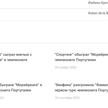
Фабиян Бунт
Ruben de la 
" сыграл вничью с
"Спортинг" обыграл "Морейрен
е" в чемпионате
чемпионате Португалии
29 ноября 2020
быграла "Морейренсе" в
"Бенфика" разгромила "Фамал
ионата Португалии
первом туре чемпионата Порт
020
18 сентября 2020