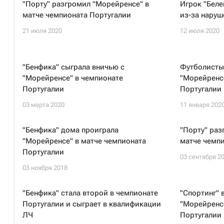
"Порту" разгромил "Морейренсе" в
Игрок "Беле
матче чемпионата Португалии
из-за наруш
21 июля 2020
12 июля 2020
"Бенфика" сыграла вничью с
Футболисты
"Морейренсе" в чемпионате
"Морейренсе
Португалии
Португалии
03 марта 2020
11 января 202
"Бенфика" дома проиграла
"Порту" раз
"Морейренсе" в матче чемпионата
матче чемп
Португалии
03 сентября 2
03 ноября 2018
"Бенфика" стала второй в чемпионате
"Спортинг" 
Португалии и сыграет в квалификации
"Морейренс
ЛЧ
Португалии