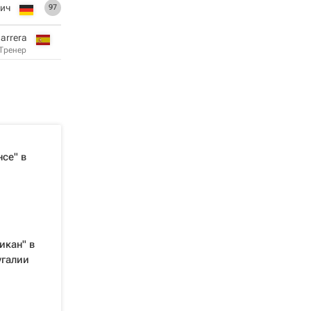
ич
97
Barrera
Тренер
се" в
икан" в
угалии