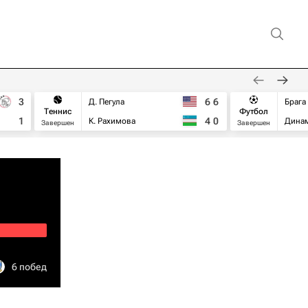
3
6
6
Д. Пегула
Брага
Теннис
Футбол
1
4
0
К. Рахимова
Дина
Завершен
Завершен
6 побед