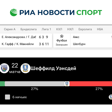
Серия А
Бундеслига
Лига 1
КХЛ
НХЛ
Евролига
НБА
6
3
9
Е. Александрова
Г. Дабровски
Аякс
Футбол
3
6
11
К. Гауфф
К. Макнейли
Шелбурн
Завершен
22
Шеффилд Уэнсдей
матча
27%
27%
6 ничьих