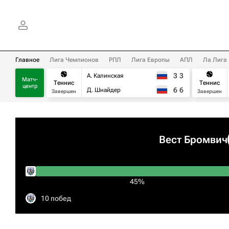
Главное
Лига Чемпионов
РПЛ
Лига Европы
АПЛ
Ла Лига
3
3
А. Калинская
Матч-
Теннис
Теннис
центр
6
6
Д. Шнайдер
Завершен
Завершен
Вест Бромвич
45%
10 побед