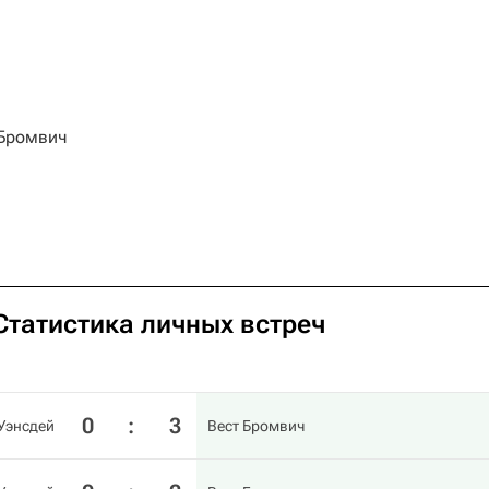
 Бромвич
Статистика личных встреч
0
:
3
Уэнсдей
Вест Бромвич