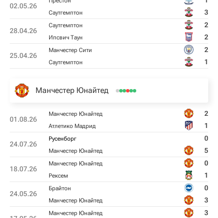
1
Престон
02.05.26
3
Саутгемптон
2
Саутгемптон
28.04.26
2
Ипсвич Таун
2
Манчестер Сити
25.04.26
1
Саутгемптон
Манчестер Юнайтед
2
Манчестер Юнайтед
01.08.26
1
Атлетико Мадрид
0
Русенборг
24.07.26
5
Манчестер Юнайтед
0
Манчестер Юнайтед
18.07.26
1
Рексем
0
Брайтон
24.05.26
3
Манчестер Юнайтед
3
Манчестер Юнайтед