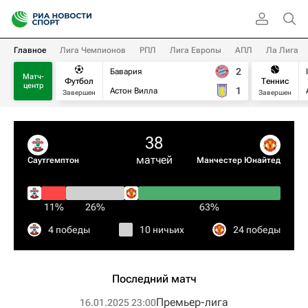
Главное
Лига Чемпионов
РПЛ
Лига Европы
АПЛ
Ла Лига
2
Бавария
Матч-
Футбол
Теннис
центр
1
Астон Вилла
Завершен
Завершен
38
матчей
Саутгемптон
Манчестер Юнайтед
11%
26%
63%
4 победы
10 ничьих
24 победы
Последний матч
Премьер-лига
16.01.2025 23:00