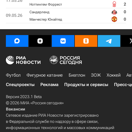
17.05.26
2
Ноттингем Форрест
0
Сандерленд
09.05.26
0
Манчестер Юнайтед
Футбол
Фигурное катание
Биатлон
ЗОЖ
Хоккей
Ав
Спецпроекты
Реклама
Продукты и сервисы
Пресс-ц
Версия 2023.1 Beta
© 2026 МИА «Россия сегодня»
Вакансии
Сетевое издание РИА Новости зарегистрировано
в Федеральной службе по надзору в сфере связи,
информационных технологий и массовых коммуникаций