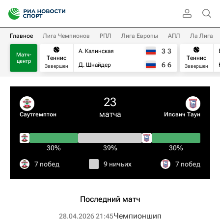
Главное
Лига Чемпионов
РПЛ
Лига Европы
АПЛ
Ла Лига
3
3
А. Калинская
Матч-
Теннис
Теннис
центр
6
6
Д. Шнайдер
Завершен
Завершен
23
матча
Саутгемптон
Ипсвич Таун
30%
39%
30%
7 побед
9 ничьих
7 побед
Последний матч
Чемпионшип
28.04.2026 21:45