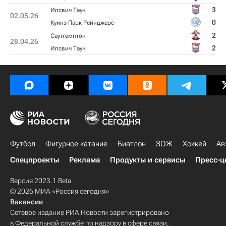
3
Ипсвич Таун
02.05.26
0
Куинз Парк Рейнджерс
2
Саутгемптон
28.04.26
2
Ипсвич Таун
Футбол
Фигурное катание
Биатлон
ЗОЖ
Хоккей
Ав
Спецпроекты
Реклама
Продукты и сервисы
Пресс-ц
Версия 2023.1 Beta
© 2026 МИА «Россия сегодня»
Вакансии
Сетевое издание РИА Новости зарегистрировано
в Федеральной службе по надзору в сфере связи,