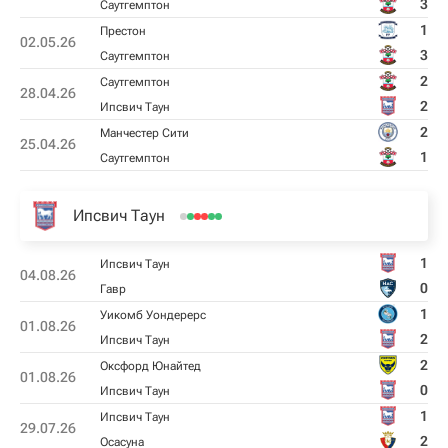
3
Саутгемптон
1
Престон
02.05.26
3
Саутгемптон
2
Саутгемптон
28.04.26
2
Ипсвич Таун
2
Манчестер Сити
25.04.26
1
Саутгемптон
Ипсвич Таун
1
Ипсвич Таун
04.08.26
0
Гавр
1
Уикомб Уондерерс
01.08.26
2
Ипсвич Таун
2
Оксфорд Юнайтед
01.08.26
0
Ипсвич Таун
1
Ипсвич Таун
29.07.26
2
Осасуна