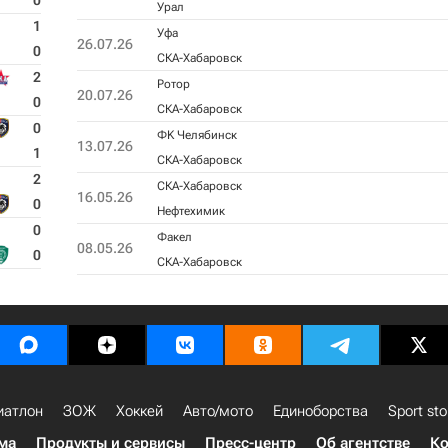
0
Урал
1
Уфа
26.07.26
0
СКА-Хабаровск
2
Ротор
20.07.26
0
СКА-Хабаровск
0
ФK Челябинск
13.07.26
1
СКА-Хабаровск
2
СКА-Хабаровск
16.05.26
0
Нефтехимик
0
Факел
08.05.26
0
СКА-Хабаровск
иатлон
ЗОЖ
Хоккей
Авто/мото
Единоборства
Sport sto
ма
Продукты и сервисы
Пресс-центр
Об агентстве
Ко