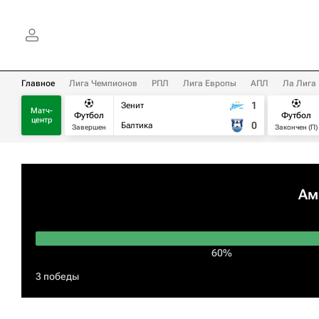
Главное
Лига Чемпионов
РПЛ
Лига Европы
АПЛ
Ла Лига
1
Зенит
Матч-
Футбол
Футбол
центр
0
Балтика
Завершен
Закончен (П)
Ам
60%
3 победы