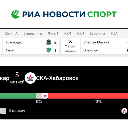
Серия А
Бундеслига
Лига 1
КХЛ
НХЛ
Евролига
НБА
2
Краснодар
Спартак Москва
Футбол
1
Ахмат
Оренбург
Завершен
5
кар
СКА-Хабаровск
матчей
0%
40%
0 ничьих