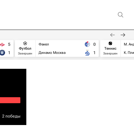
5
0
Факел
М. Ан
Футбол
Теннис
1
1
Динамо Москва
К. Пл
Завершен
Завершен
2 победы