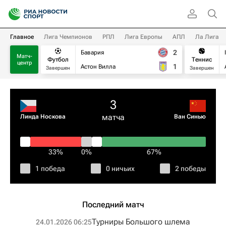
Главное
Лига Чемпионов
РПЛ
Лига Европы
АПЛ
Ла Лига
2
Бавария
Матч-
Футбол
Теннис
центр
1
Астон Вилла
Завершен
Завершен
3
матча
Линда Носкова
Ван Синью
33%
0%
67%
1 победа
0 ничьих
2 победы
Последний матч
Турниры Большого шлема
24.01.2026 06:25