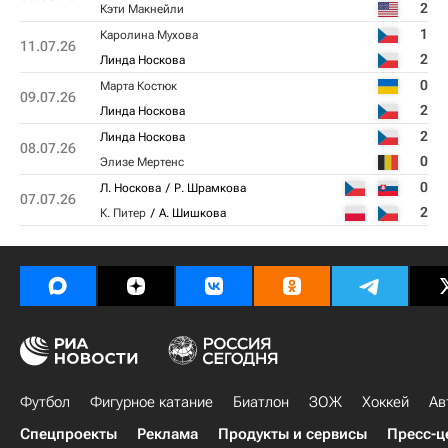
2
Кэти Макнейли
1
Каролина Мухова
11.07.26
2
Линда Носкова
0
Марта Костюк
09.07.26
2
Линда Носкова
2
Линда Носкова
08.07.26
0
Элизе Мертенс
0
Л. Носкова
Р. Шрамкова
07.07.26
2
К. Питер
А. Шишкова
Футбол
Фигурное катание
Биатлон
ЗОЖ
Хоккей
Ав
Спецпроекты
Реклама
Продукты и сервисы
Пресс-ц