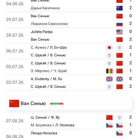
1
Ван Синью
04.08.26
2
Дарья Касаткина
0
Ван Синью
29.07.26
2
Людмила Самсонова
0
Julieta Pareja
28.07.26
2
Ван Синью
2
С. Аояма
Л. Ен-Шуо
06.07.26
1
С. Шувэй
В. Синью
2
С. Шувэй
В. Синью
05.07.26
1
Э. Мертенс
Ч. Шуай
0
A. Dudeney
M. Xu
02.07.26
2
С. Шувэй
В. Синью
Ван Синью
2
Ц. Синью
Ф. Ву
07.08.26
1
М. Боузкова
Л. Носкова
0
Линда Носкова
06.08.26