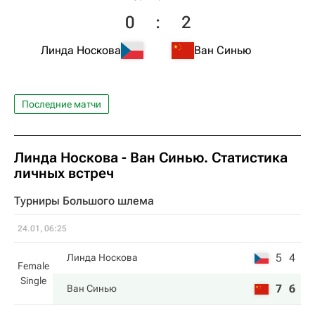
0
:
2
Линда Носкова
Ван Синью
Последние матчи
Линда Носкова
-
Ван Синью
. Статистика
личных встреч
Турниры Большого шлема
24.01, 06:25
5
4
Линда Носкова
Female
Single
7
6
Ван Синью