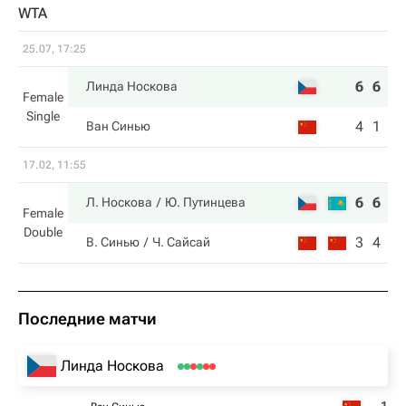
WTA
25.07, 17:25
6
6
Линда Носкова
Female
Single
4
1
Ван Синью
17.02, 11:55
6
6
Л. Носкова
Ю. Путинцева
Female
Double
3
4
В. Синью
Ч. Сайсай
Последние матчи
Линда Носкова