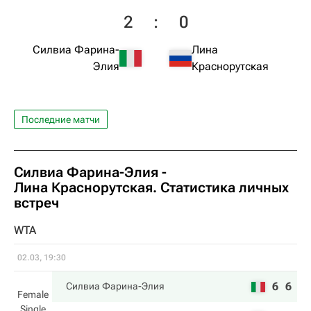
2
:
0
Силвиа Фарина-
Лина
Элия
Краснорутская
Последние матчи
Силвиа Фарина-Элия
-
Лина Краснорутская
. Статистика личных
встреч
WTA
02.03, 19:30
6
6
Силвиа Фарина-Элия
Female
Single