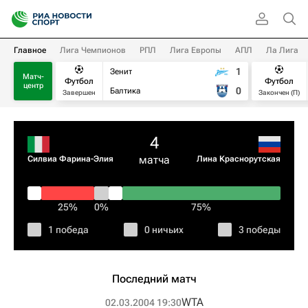
Главное
Лига Чемпионов
РПЛ
Лига Европы
АПЛ
Ла Лига
1
Зенит
Матч-
Футбол
Футбол
центр
0
Балтика
Завершен
Закончен (П)
4
матча
Силвиа Фарина-Элия
Лина Краснорутская
25%
0%
75%
1 победа
0 ничьих
3 победы
Последний матч
WTA
02.03.2004 19:30