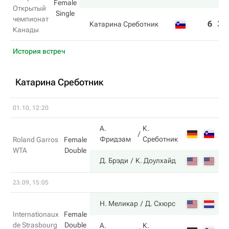
Female
Открытый
Single
чемпионат
6
3
Катарина Среботник
Канады
История встреч
Катарина Среботник
01.10, 12:20
А.
К.
7
Фридзам
Среботник
Roland Garros
Female
WTA
Double
5
Д. Брэди
К. Доулхайд
23.09, 15:05
6
Н. Меликар
Д. Схюрс
Internationaux
Female
de Strasbourg
Double
А.
К.