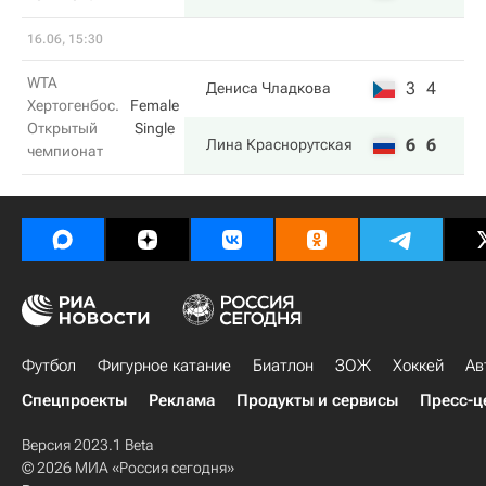
16.06, 15:30
WTA
3
4
Дениса Чладкова
Хертогенбос.
Female
Открытый
Single
6
6
Лина Краснорутская
чемпионат
Футбол
Фигурное катание
Биатлон
ЗОЖ
Хоккей
Ав
Спецпроекты
Реклама
Продукты и сервисы
Пресс-ц
Версия 2023.1 Beta
© 2026 МИА «Россия сегодня»