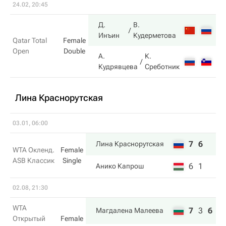
24.02, 20:45
Д.
В.
3
Инъин
Кудерметова
Qatar Total
Female
Open
Double
А.
К.
6
Кудрявцева
Среботник
Лина Краснорутская
03.01, 06:00
7
6
Лина Краснорутская
WTA Окленд.
Female
ASB Классик
Single
6
1
Анико Капрош
02.08, 21:30
WTA
7
3
6
Магдалена Малеева
Открытый
Female