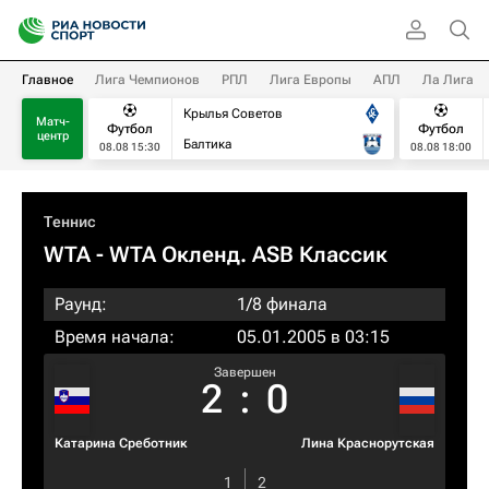
Главное
Лига Чемпионов
РПЛ
Лига Европы
АПЛ
Ла Лига
Крылья Советов
Матч-
Футбол
Футбол
центр
Балтика
08.08 15:30
08.08 18:00
Теннис
WTA
- WTA Окленд. ASB Классик
Раунд:
1/8 финала
Время начала:
05.01.2005 в 03:15
Завершен
2
:
0
Катарина Среботник
Лина Краснорутская
1
2