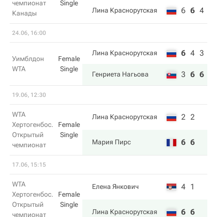
чемпионат
Single
6
6
4
Лина Краснорутская
Канады
24.06, 16:00
6
4
3
Лина Краснорутская
Уимблдон
Female
WTA
Single
3
6
6
Генриета Нагьова
19.06, 12:30
WTA
2
2
Лина Краснорутская
Хертогенбос.
Female
Открытый
Single
6
6
Мария Пирс
чемпионат
17.06, 15:15
WTA
4
1
Елена Янкович
Хертогенбос.
Female
Открытый
Single
6
6
Лина Краснорутская
чемпионат