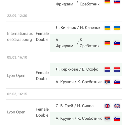
2
Фридзам
Среботник
22.09, 12:30
6
Л. Киченок
Н. Киченок
Internationaux
Female
de Strasbourg
Double
А.
К.
7
Фридзам
Среботник
05.03, 16:10
6
Л. Керкхове
Б. Схофс
Female
Lyon Open
Double
2
А. Крунич
К. Среботник
02.03, 16:15
2
С. Б. Грей
И. Силва
Female
Lyon Open
Double
6
А. Крунич
К. Среботник