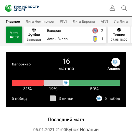
Главное
Лига Чемпионов
РПЛ
Лига Европы
АПЛ
Ла Лига
2
Бавария
Матч-
Футбол
Теннис
центр
1
Астон Вилла
Завершен
07.08 18:00
16
Депортиво
матчей
Алавес
31%
19%
50%
5 побед
3 ничьи
8 побед
Последний матч
Кубок Испании
06.01.2021 21:00