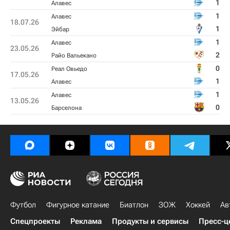
1
Алавес
1
Алавес
18.07.26
1
Эйбар
1
Алавес
23.05.26
2
Райо Вальекано
0
Реал Овьедо
17.05.26
1
Алавес
1
Алавес
13.05.26
0
Барселона
Футбол
Фигурное катание
Биатлон
ЗОЖ
Хоккей
Ав
Спецпроекты
Реклама
Продукты и сервисы
Пресс-ц