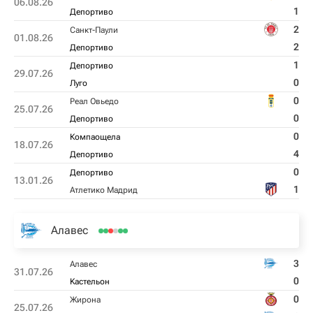
06.08.26
1
Депортиво
2
Санкт-Паули
01.08.26
2
Депортиво
1
Депортиво
29.07.26
0
Луго
0
Реал Овьедо
25.07.26
0
Депортиво
0
Компаощела
18.07.26
4
Депортиво
0
Депортиво
13.01.26
1
Атлетико Мадрид
Алавес
3
Алавес
31.07.26
0
Kастельон
0
Жирона
25.07.26