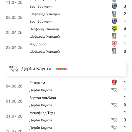
11.07.26
3
Вест Бромвич
2
Шеффилд Уэнсдей
02.05.26
1
Вест Бромвич
4
Оксфорд Юнайтед
25.04.26
1
Шеффилд Уэнсдей
1
Мидлсбро
22.04.26
0
Шеффилд Уэнсдей
Дерби Каунти
1
Ротерхэм
04.08.26
1
Дерби Каунти
1
Бартон Альбион
01.08.26
0
Дерби Каунти
1
Мэнсфилд Таун
31.07.26
3
Дерби Каунти
1
Дерби Каунти
28.07.26