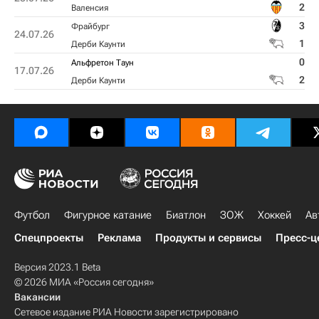
2
Валенсия
3
Фрайбург
24.07.26
1
Дерби Каунти
0
Альфретон Таун
17.07.26
2
Дерби Каунти
Футбол
Фигурное катание
Биатлон
ЗОЖ
Хоккей
Ав
Спецпроекты
Реклама
Продукты и сервисы
Пресс-ц
Версия 2023.1 Beta
© 2026 МИА «Россия сегодня»
Вакансии
Сетевое издание РИА Новости зарегистрировано