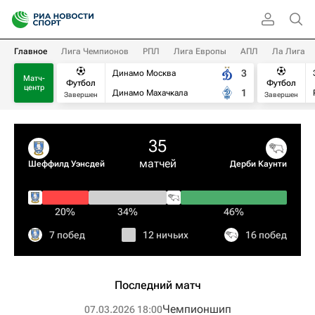
Главное
Лига Чемпионов
РПЛ
Лига Европы
АПЛ
Ла Лига
3
Динамо Москва
Матч-
Футбол
Футбол
центр
1
Динамо Махачкала
Завершен
Завершен
35
матчей
Шеффилд Уэнсдей
Дерби Каунти
20%
34%
46%
7 побед
12 ничьих
16 побед
Последний матч
Чемпионшип
07.03.2026 18:00