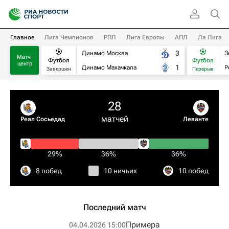
Главное
Лига Чемпионов
РПЛ
Лига Европы
АПЛ
Ла Лига
3
Динамо Москва
З
Матч-
Футбол
Футбол
центр
1
Динамо Махачкала
Р
Завершен
Перерыв
28
матчей
Реал Сосьедад
Леванте
29%
36%
36%
8 побед
10 ничьих
10 побед
Последний матч
Примера
04.04.2026 15:00