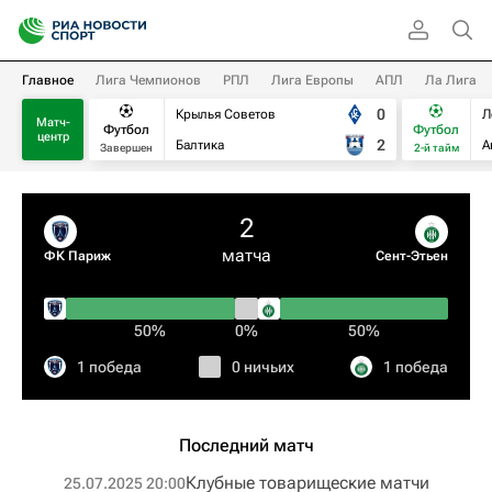
Главное
Лига Чемпионов
РПЛ
Лига Европы
АПЛ
Ла Лига
0
Крылья Советов
Л
Матч-
Футбол
Футбол
центр
2
Балтика
А
Завершен
2-й тайм
2
матча
ФК Париж
Сент-Этьен
50%
0%
50%
1 победа
0 ничьих
1 победа
Последний матч
Клубные товарищеские матчи
25.07.2025 20:00