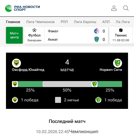
Главное
Лига Чемпионов
РПЛ
Лига Европы
АПЛ
Ла Лига
0
Факел
Матч-
Футбол
Теннис
центр
0
Ахмат
Завершен
11.08 02:00
4
матча
Оксфорд Юнайтед
Норвич Сити
25%
50%
25%
1 победа
2 ничьи
1 победа
Последний матч
Чемпионшип
10.02.2026 22:45