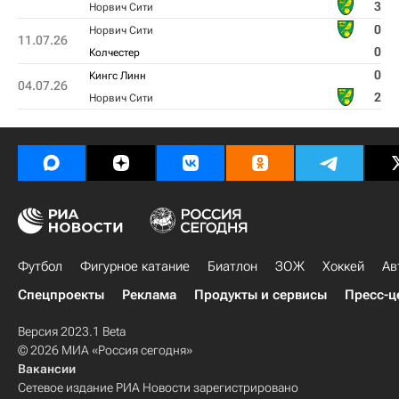
3
Норвич Сити
0
Норвич Сити
11.07.26
0
Колчестер
0
Кингс Линн
04.07.26
2
Норвич Сити
Футбол
Фигурное катание
Биатлон
ЗОЖ
Хоккей
Ав
Спецпроекты
Реклама
Продукты и сервисы
Пресс-ц
Версия 2023.1 Beta
© 2026 МИА «Россия сегодня»
Вакансии
Сетевое издание РИА Новости зарегистрировано