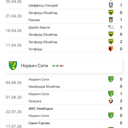
25.04.26
1
Шеффилд Уэнсдей
0
Оксфорд Юнайтед
21.04.26
1
Рексем
1
Дерби Каунти
18.04.26
0
Оксфорд Юнайтед
2
Оксфорд Юнайтед
11.04.26
0
Уотфорд
Норвич Сити
0
Норвич Сити
04.08.26
0
Кембридж Юнайтед
1
Норвич Сити
01.08.26
2
Осасуна
0
АФС Уимблдон
22.07.26
0
Норвич Сити
0
Санкт-Галлен
17.07.26