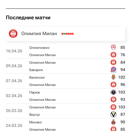
Последние матчи
Олимпия Милан
85
Олимпиакос
16.04.26
76
Олимпия Милан
84
Олимпия Милан
09.04.26
94
Бавария
102
Валенсия
07.04.26
96
Олимпия Милан
103
Париж
02.04.26
93
Олимпия Милан
103
Олимпия Милан
26.03.26
87
Виртус
90
Монако
24.03.26
85
Олимпия Милан