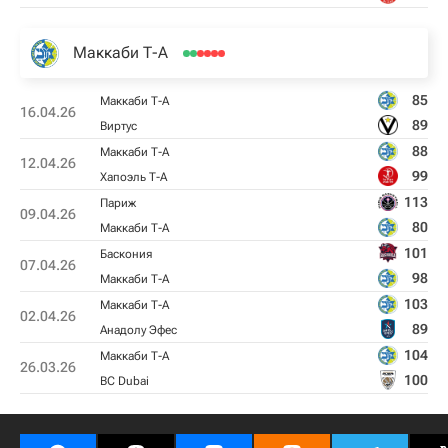
Маккаби Т-А
85
Маккаби Т-А
16.04.26
89
Виртус
88
Маккаби Т-А
12.04.26
99
Хапоэль Т-А
113
Париж
09.04.26
80
Маккаби Т-А
101
Баскония
07.04.26
98
Маккаби Т-А
103
Маккаби Т-А
02.04.26
89
Анадолу Эфес
104
Маккаби Т-А
26.03.26
100
BC Dubai