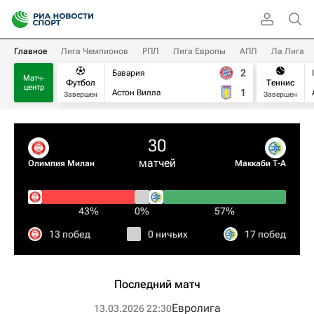
Главное
Лига Чемпионов
РПЛ
Лига Европы
АПЛ
Ла Лига
2
Бавария
Матч-
Футбол
Теннис
центр
1
Астон Вилла
Завершен
Завершен
30
матчей
Олимпия Милан
Маккаби Т-А
43%
0%
57%
13 побед
0 ничьих
17 побед
Последний матч
Евролига
13.03.2026 22:30