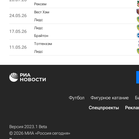
Рексем
Вест Хэм
24.05.26
Лидс
Лидс
17.05.26
Брайтон
Тоттенхэм
11.05.26
Лидс
Футбол
Фигурное катание
Б
Спецпроекты
Рекла
Версия 2023.1 Beta
© 2026 МИА «Россия сегодня»