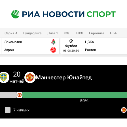
Серия А
Бундеслига
Лига 1
КХЛ
НХЛ
Евролига
НБА
Локомотив
ЦСКА
Футбол
Акрон
Ростов
08.08 20:30
20
Манчестер Юнайтед
матчей
50%
7 ничьих