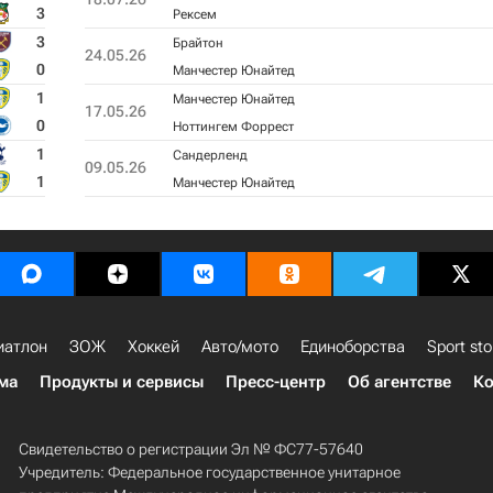
3
Рексем
3
Брайтон
24.05.26
0
Манчестер Юнайтед
1
Манчестер Юнайтед
17.05.26
0
Ноттингем Форрест
1
Сандерленд
09.05.26
1
Манчестер Юнайтед
иатлон
ЗОЖ
Хоккей
Авто/мото
Единоборства
Sport sto
ма
Продукты и сервисы
Пресс-центр
Об агентстве
Ко
Свидетельство о регистрации Эл № ФС77-57640
Учредитель: Федеральное государственное унитарное