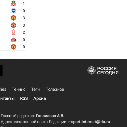
1
0
3
3
2
0
0
ries
Теннис
Теги
Полезное
нтакты
RSS
Архив
Главный редактор:
Гаврилова А.В.
Адрес электронной почты Редакции:
r-sport.internet@ria.ru