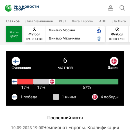
Главное
Лига Чемпионов
РПЛ
Лига Европы
АПЛ
Ла Лига
Динамо Москва
Матч-
Футбол
Футбол
центр
Динамо Махачкала
09.08 14:30
09.08 17:00
6
матчей
Финляндия
Дания
17%
17%
67%
1 победа
1 ничья
4 победы
Последний матч
Чемпионат Европы. Квалификация​
10.09.2023 19:00